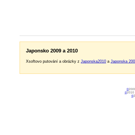
Japonsko 2009 a 2010
Xsoftovo putování a obrázky z
Japonska2010
a
Japonska 20
©
2009
©
2010 
©
2