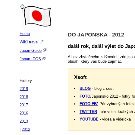
Home
DO JAPONSKA - 2012
WiKi travel
další rok, další výlet do Ja
Japan-Guide
A bez zbytečného zdržování, zde jsou 
Japan IDOS
obsah, který vás bude zajímat.
Xsoft
History:
BLOG
- blog z cest
2019
FOTO
/Japonsko 2012 - fotky f
2018
FOTO FB*
Pár vybraných fotek
2017
TWITTER
- pár velmi krátkých 
2016
YOUTUBE
- videa a videíčka
2013
|
2012