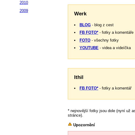
2010
2009
Werk
BLOG
- blog z cest
FB FOTO*
- fotky a komentáře
FOTO
- všechny fotky
YOUTUBE
- videa a videíčka
Ithil
FB FOTO*
- fotky a komentář
* nejnovější fotky jsou dole (nyní už as
stránce).
Upozornění