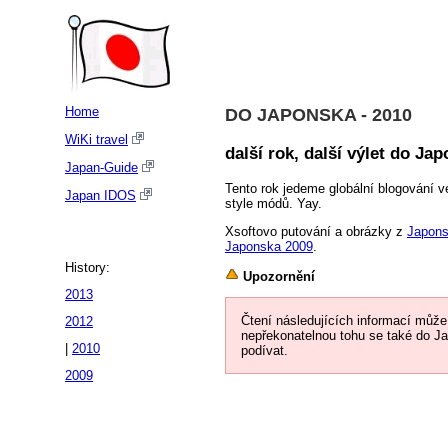
Home
DO JAPONSKA - 2010
WiKi travel
další rok, další výlet do Ja
Japan-Guide
Tento rok jedeme globální blogování 
Japan IDOS
style módů. Yay.
Xsoftovo putování a obrázky z
Japon
Japonska 2009
.
History:
Upozornění
2013
Čtení následujících informací může
2012
nepřekonatelnou tohu se také do J
|
2010
podívat.
2009